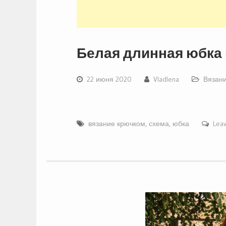
Белая длинная юбка
22 июня 2020
Vladlena
Вязан
вязание крючком
,
схема
,
юбка
Lea