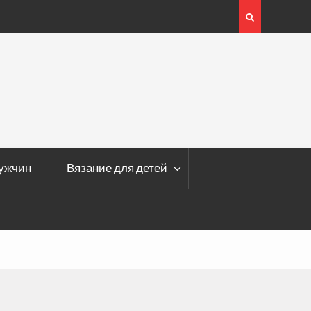
т ажурным узором
мужчин
Вязание для детей