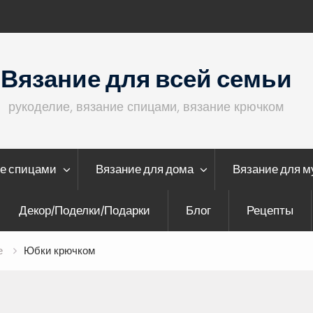
Меланжевое платье крючком
Жаке
Вязание для всей семьи
рукоделие, вязание спицами, вязание крючком
е спицами
Вязание для дома
Вязание для 
Декор/Поделки/Подарки
Блог
Рецепты
е
Юбки крючком