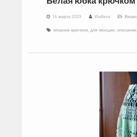
Белая юбка крючком
16 марта 2019
Vladlena
Вязан
вязание крючком
,
для женщин
,
описание