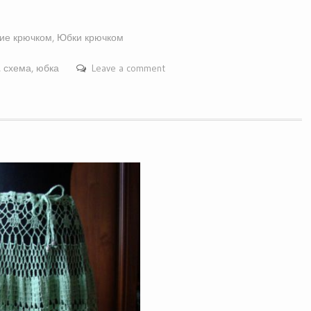
ие крючком
,
Юбки крючком
,
схема
,
юбка
Leave a comment