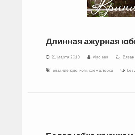
Длинная ажурная юб
21 марта 2019
Vladlena
Вязан
вязание крючком
,
схема
,
юбка
Lea