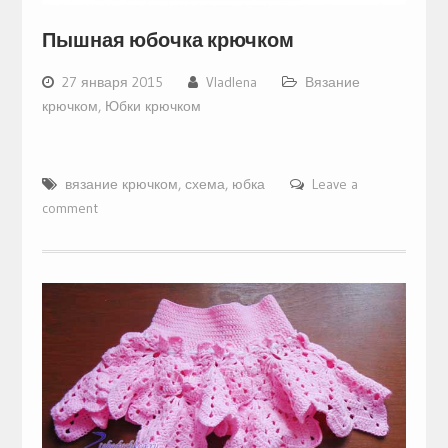
Пышная юбочка крючком
27 января 2015
Vladlena
Вязание
крючком
,
Юбки крючком
вязание крючком
,
схема
,
юбка
Leave a
comment