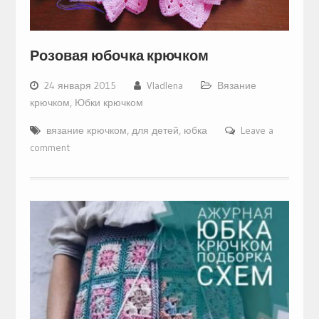
Розовая юбочка крючком
24 января 2015
Vladlena
Вязание
крючком
,
Юбки крючком
вязание крючком
,
для детей
,
юбка
Leave a
comment