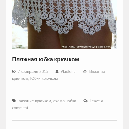
Пляжная юбка крючком
7 февраля 2015
Vladlena
Вязание
крючком
,
Юбки крючком
вязание крючком
,
схема
,
юбка
Leave a
comment