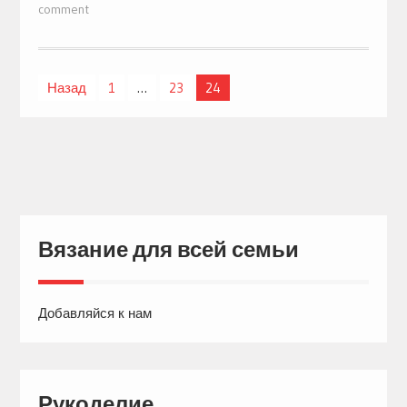
comment
Назад
1
…
23
24
Навигация
по
записям
Вязание для всей семьи
Добавляйся к нам
Рукоделие