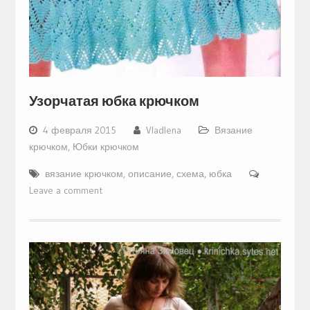
Узорчатая юбка крючком
4 февраля 2015
Vladlena
Вязание
крючком
,
Юбки крючком
вязание крючком
,
описание
,
схема
,
юбка
Leave a comment