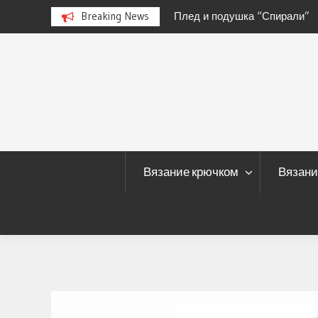
чком
Breaking News
Плед и подушка “Спирали”
Skip
to
content
Вязание крючком
Вязани