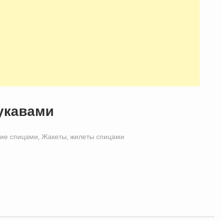
укавами
ие спицами
,
Жакеты, жилеты спицами