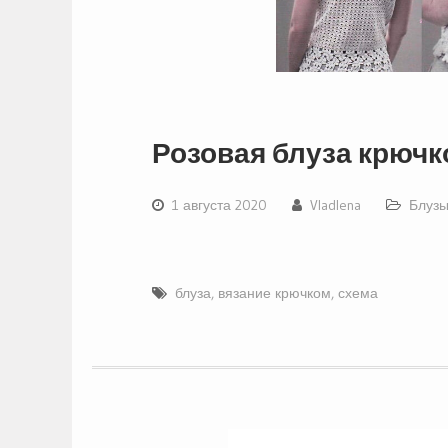
Розовая блуза крюч
1 августа 2020
Vladlena
Блузы
блуза
,
вязание крючком
,
схема