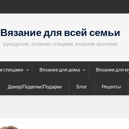
Кофта с ажурными рукавами
Вязание для всей семьи
рукоделие, вязание спицами, вязание крючком
е спицами
Вязание для дома
Вязание для 
Декор/Поделки/Подарки
Блог
Рецепты