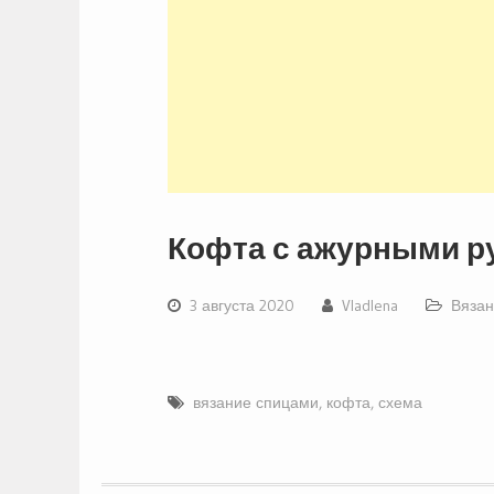
Кофта с ажурными р
3 августа 2020
Vladlena
Вязан
вязание спицами
,
кофта
,
схема