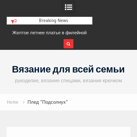
Breaking News
Желтое летнее платье в филейной
Пуловер с кружевн
технике
Skip
to
Вязание для всей семьи
content
рукоделие, вязание спицами, вязание крючком
Home
Плед “Подсолнух”