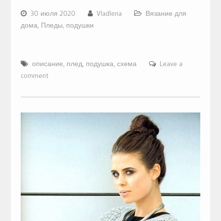
30 июля 2020
Vladlena
Вязание для
дома
,
Пледы, подушки
описание
,
плед
,
подушка
,
схема
Leave a
comment