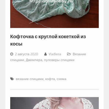
Кофточка с круглой кокеткой из
косы
2 августа 2020
Vladlena
Вязание
спицами
,
Джемпера, пуловеры спицами
вязание спицами
,
кофта
,
схема