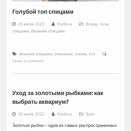
Голубой топ спицами
29 июля 2020
Vladlena
Блузы, топы
спицами
,
Вязание спицами
вязание спицами
,
описание
,
схема
,
топ
Leave a comment
Уход за золотыми рыбками: как
выбрать аквариум?
28 июля 2020
Vladlena
Блог
Золотые рыбки – одни из самых распространенных