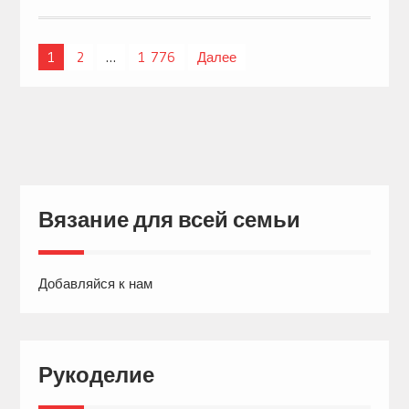
1
2
…
1 776
Далее
Навигация
по
записям
Вязание для всей семьи
Добавляйся к нам
Рукоделие