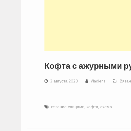
Кофта с ажурными р
3 августа 2020
Vladlena
Вязан
вязание спицами
,
кофта
,
схема