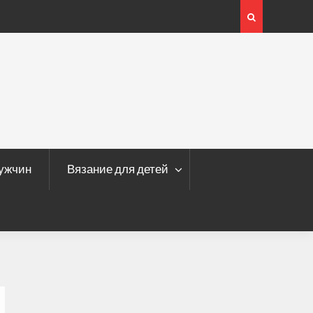
Кофта с ажурными рукавами
мужчин
Вязание для детей