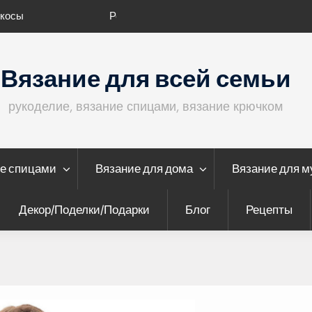
Плед и подушка “Спирали”
Вязание для всей семьи
рукоделие, вязание спицами, вязание крючком
е спицами
Вязание для дома
Вязание для 
Декор/Поделки/Подарки
Блог
Рецепты