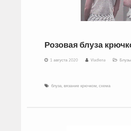
Розовая блуза крюч
1 августа 2020
Vladlena
Блузы
блуза
,
вязание крючком
,
схема