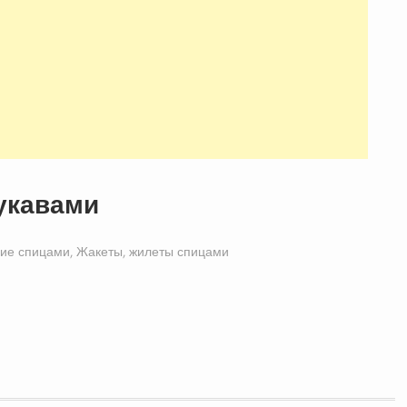
укавами
ие спицами
,
Жакеты, жилеты спицами