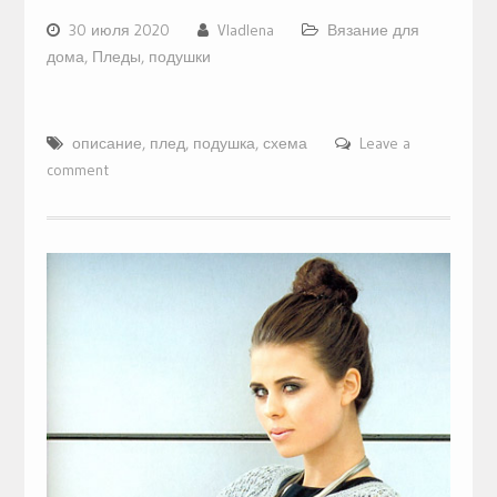
30 июля 2020
Vladlena
Вязание для
дома
,
Пледы, подушки
описание
,
плед
,
подушка
,
схема
Leave a
comment