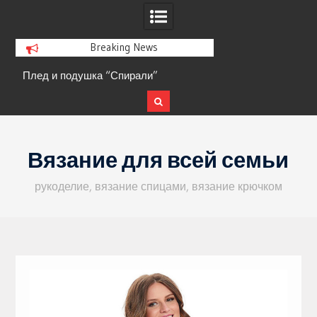
Breaking News
Плед и подушка “Спирали”
Кофта с ажурными 
Skip
to
Вязание для всей семьи
content
рукоделие, вязание спицами, вязание крючком