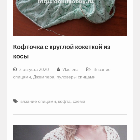
Кофточка с круглой кокеткой из
косы
2 августа 2020
Vladlena
Вязание
спицами
,
Джемпера, пуловеры спицами
вязание спицами
,
кофта
,
схема