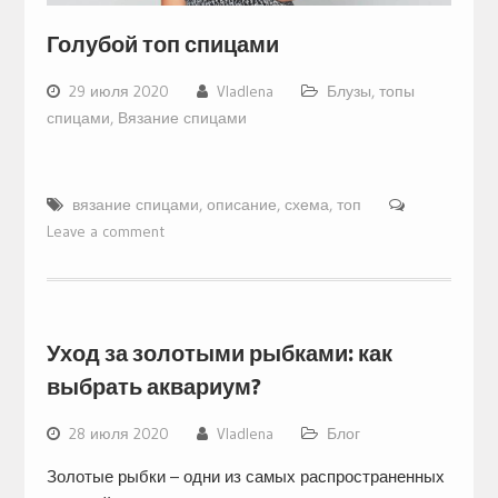
Голубой топ спицами
29 июля 2020
Vladlena
Блузы, топы
спицами
,
Вязание спицами
вязание спицами
,
описание
,
схема
,
топ
Leave a comment
Уход за золотыми рыбками: как
выбрать аквариум?
28 июля 2020
Vladlena
Блог
Золотые рыбки – одни из самых распространенных