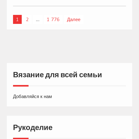
1
2
…
1 776
Далее
Навигация
по
записям
Вязание для всей семьи
Добавляйся к нам
Рукоделие