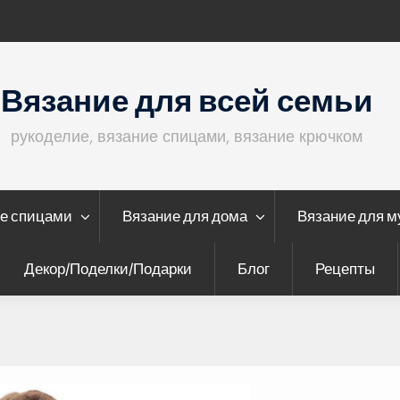
 подушка “Спирали”
Кофта с ажурны
Вязание для всей семьи
рукоделие, вязание спицами, вязание крючком
е спицами
Вязание для дома
Вязание для 
Декор/Поделки/Подарки
Блог
Рецепты