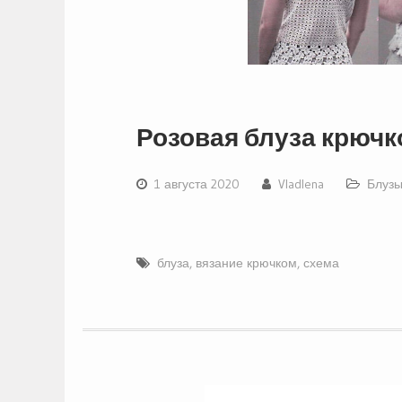
Розовая блуза крюч
1 августа 2020
Vladlena
Блузы
блуза
,
вязание крючком
,
схема