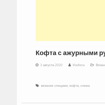
Кофта с ажурными р
3 августа 2020
Vladlena
Вязан
вязание спицами
,
кофта
,
схема