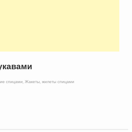
укавами
ие спицами
,
Жакеты, жилеты спицами