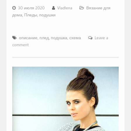
30 июля 2020
Vladlena
Вязание для
дома
,
Пледы, подушки
описание
,
плед
,
подушка
,
схема
Leave a
comment