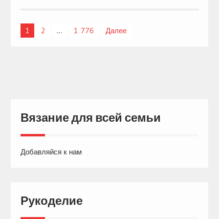
1
2
…
1 776
Далее
Навигация
по
записям
Вязание для всей семьи
Добавляйся к нам
Рукоделие