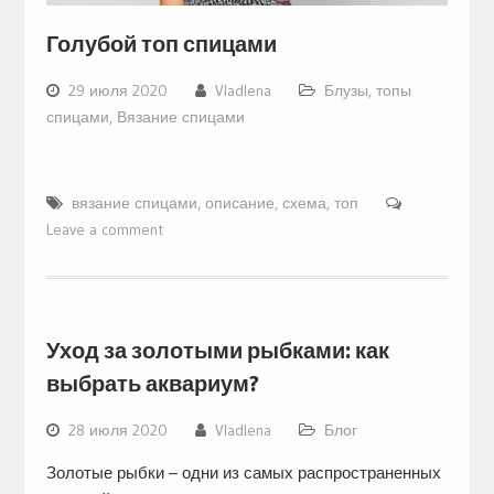
Голубой топ спицами
29 июля 2020
Vladlena
Блузы, топы
спицами
,
Вязание спицами
вязание спицами
,
описание
,
схема
,
топ
Leave a comment
Уход за золотыми рыбками: как
выбрать аквариум?
28 июля 2020
Vladlena
Блог
Золотые рыбки – одни из самых распространенных