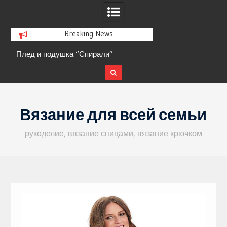
Breaking News
Плед и подушка “Спирали”
Кофта с ажурными 
Skip
to
Вязание для всей семьи
content
рукоделие, вязание спицами, вязание крючком