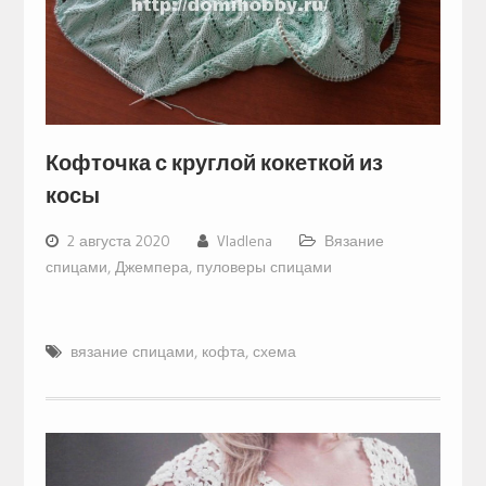
Кофточка с круглой кокеткой из
косы
2 августа 2020
Vladlena
Вязание
спицами
,
Джемпера, пуловеры спицами
вязание спицами
,
кофта
,
схема