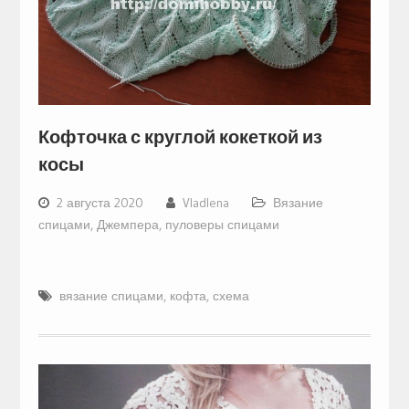
Кофточка с круглой кокеткой из
косы
2 августа 2020
Vladlena
Вязание
спицами
,
Джемпера, пуловеры спицами
вязание спицами
,
кофта
,
схема