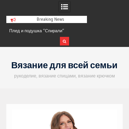
Breaking News
Плед и подушка “Спирали”
Кофта с ажурными 
Skip
to
Вязание для всей семьи
content
рукоделие, вязание спицами, вязание крючком