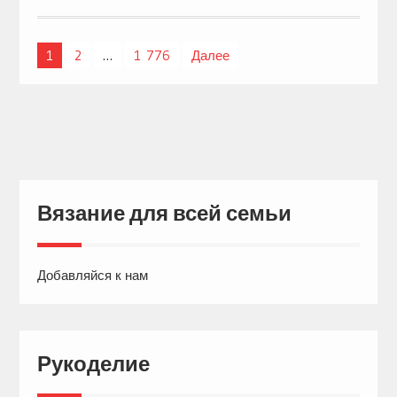
1
2
…
1 776
Далее
Навигация
по
записям
Вязание для всей семьи
Добавляйся к нам
Рукоделие