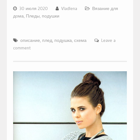
30 июля 2020
Vladlena
Вязание для
дома
,
Пледы, подушки
описание
,
плед
,
подушка
,
схема
Leave a
comment