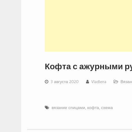
Кофта с ажурными р
3 августа 2020
Vladlena
Вязан
вязание спицами
,
кофта
,
схема