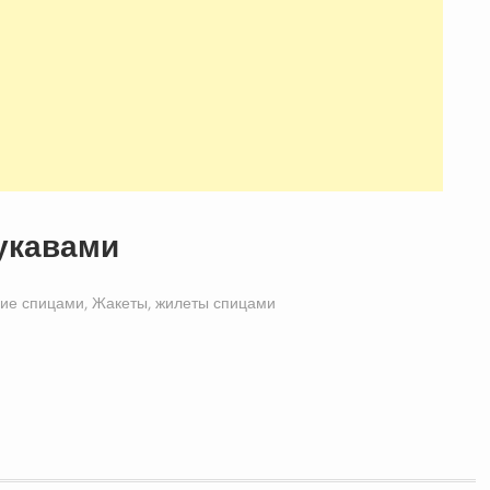
укавами
ие спицами
,
Жакеты, жилеты спицами