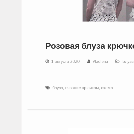
Розовая блуза крюч
1 августа 2020
Vladlena
Блузы
блуза
,
вязание крючком
,
схема