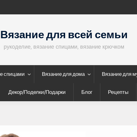
пирали”
Кофта с ажурными рукавами
Вязание для всей семьи
рукоделие, вязание спицами, вязание крючком
е спицами
Вязание для дома
Вязание для 
Декор/Поделки/Подарки
Блог
Рецепты