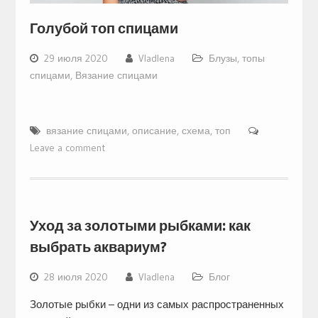
Голубой топ спицами
29 июля 2020
Vladlena
Блузы, топы
спицами
,
Вязание спицами
вязание спицами
,
описание
,
схема
,
топ
Leave a comment
Уход за золотыми рыбками: как
выбрать аквариум?
28 июля 2020
Vladlena
Блог
Золотые рыбки – одни из самых распространенных