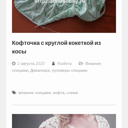
Кофточка с круглой кокеткой из
косы
2 августа 2020
Vladlena
Вязание
спицами
,
Джемпера, пуловеры спицами
вязание спицами
,
кофта
,
схема