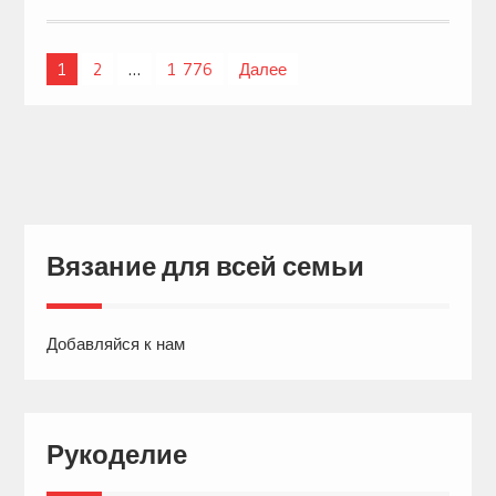
1
2
…
1 776
Далее
Навигация
по
записям
Вязание для всей семьи
Добавляйся к нам
Рукоделие