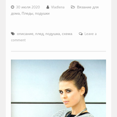
30 июля 2020
Vladlena
Вязание для
дома
,
Пледы, подушки
описание
,
плед
,
подушка
,
схема
Leave a
comment