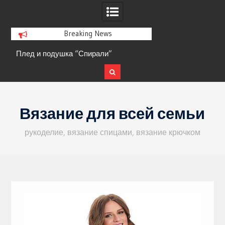
Breaking News
Плед и подушка “Спирали”
Кофта с ажурными 
Skip
to
Вязание для всей семьи
content
рукоделие, вязание спицами, вязание крючком