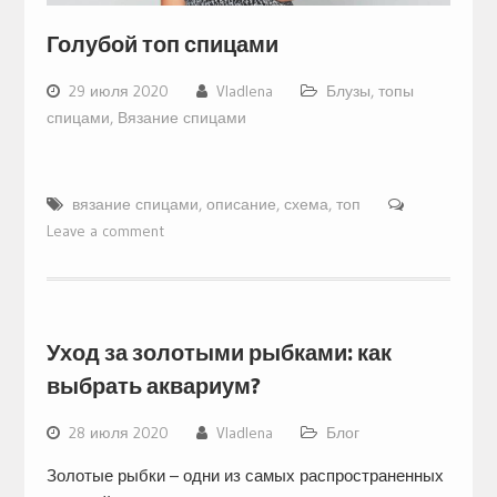
Голубой топ спицами
29 июля 2020
Vladlena
Блузы, топы
спицами
,
Вязание спицами
вязание спицами
,
описание
,
схема
,
топ
Leave a comment
Уход за золотыми рыбками: как
выбрать аквариум?
28 июля 2020
Vladlena
Блог
Золотые рыбки – одни из самых распространенных