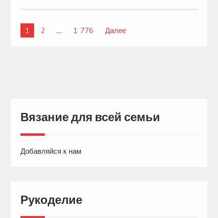
1
2
…
1 776
Далее
Навигация
по
записям
Вязание для всей семьи
Добавляйся к нам
Рукоделие