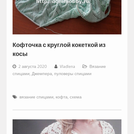
Кофточка с круглой кокеткой из
косы
2 августа 2020
Vladlena
Вязание
спицами
,
Джемпера, пуловеры спицами
вязание спицами
,
кофта
,
схема