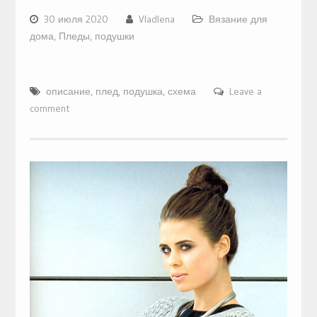
30 июля 2020
Vladlena
Вязание для
дома
,
Пледы, подушки
описание
,
плед
,
подушка
,
схема
Leave a
comment