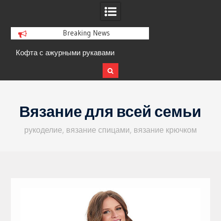
Breaking News
журными рукавами
Кофточка с круглой кокеткой из ко
Skip
to
Вязание для всей семьи
content
рукоделие, вязание спицами, вязание крючком