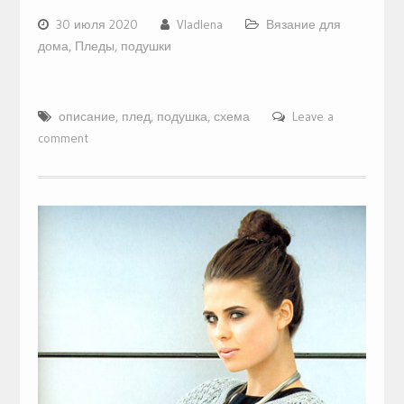
30 июля 2020
Vladlena
Вязание для
дома
,
Пледы, подушки
описание
,
плед
,
подушка
,
схема
Leave a
comment