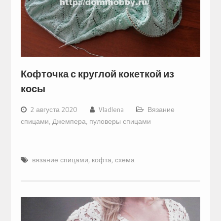
Кофточка с круглой кокеткой из
косы
2 августа 2020
Vladlena
Вязание
спицами
,
Джемпера, пуловеры спицами
вязание спицами
,
кофта
,
схема