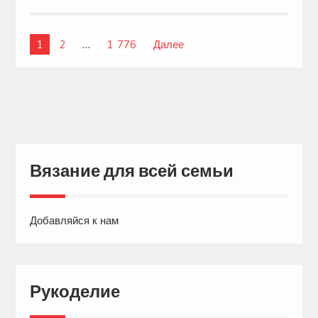
1
2
…
1 776
Далее
Навигация
по
записям
Вязание для всей семьи
Добавляйся к нам
Рукоделие