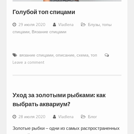
Голубой топ спицами
29 июля 2020
Vladlena
Блузы, топы
спицами
,
Вязание спицами
вязание спицами
,
описание
,
схема
,
топ
Leave a comment
Уход за золотыми рыбками: как
выбрать аквариум?
28 июля 2020
Vladlena
Блог
Золотые рыбки – одни из самых распространенных