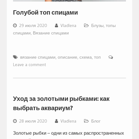
Голубой топ спицами
29 июля 2020
Vladlena
Блузы, топы
спицами
,
Вязание спицами
вязание спицами
,
описание
,
схема
,
топ
Leave a comment
Уход за золотыми рыбками: как
выбрать аквариум?
28 июля 2020
Vladlena
Блог
Золотые рыбки – одни из самых распространенных