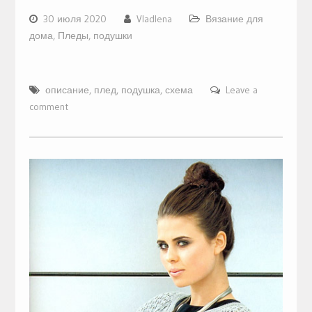
30 июля 2020
Vladlena
Вязание для
дома
,
Пледы, подушки
описание
,
плед
,
подушка
,
схема
Leave a
comment