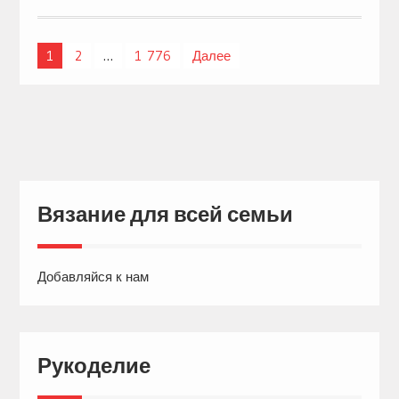
1
2
…
1 776
Далее
Навигация
по
записям
Вязание для всей семьи
Добавляйся к нам
Рукоделие