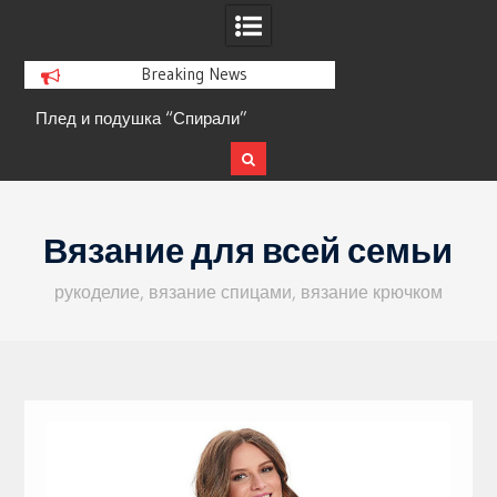
Breaking News
Плед и подушка “Спирали”
Кофта с ажурными 
Skip
to
Вязание для всей семьи
content
рукоделие, вязание спицами, вязание крючком