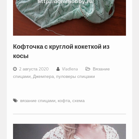
Кофточка с круглой кокеткой из
косы
2 августа 2020
Vladlena
Вязание
спицами
,
Джемпера, пуловеры спицами
вязание спицами
,
кофта
,
схема