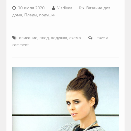
30 июля 2020
Vladlena
Вязание для
дома
,
Пледы, подушки
описание
,
плед
,
подушка
,
схема
Leave a
comment