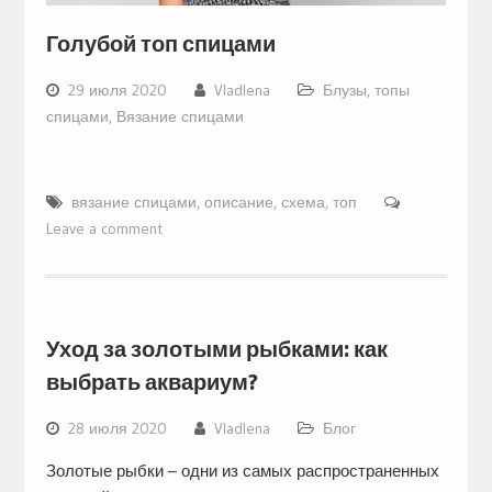
Голубой топ спицами
29 июля 2020
Vladlena
Блузы, топы
спицами
,
Вязание спицами
вязание спицами
,
описание
,
схема
,
топ
Leave a comment
Уход за золотыми рыбками: как
выбрать аквариум?
28 июля 2020
Vladlena
Блог
Золотые рыбки – одни из самых распространенных