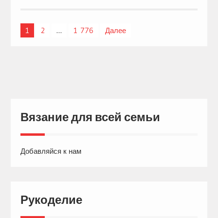
1
2
…
1 776
Далее
Навигация
по
записям
Вязание для всей семьи
Добавляйся к нам
Рукоделие