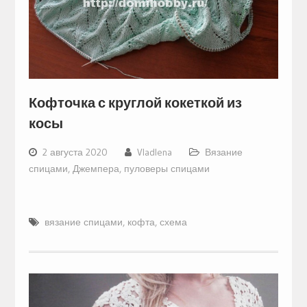
Кофточка с круглой кокеткой из
косы
2 августа 2020
Vladlena
Вязание
спицами
,
Джемпера, пуловеры спицами
вязание спицами
,
кофта
,
схема