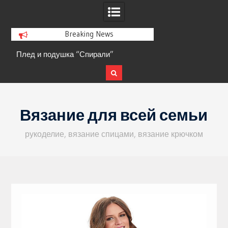
Breaking News
Плед и подушка “Спирали”
Кофта с ажурными 
Skip
to
Вязание для всей семьи
content
рукоделие, вязание спицами, вязание крючком