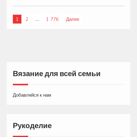
1
2
…
1 776
Далее
Навигация
по
записям
Вязание для всей семьи
Добавляйся к нам
Рукоделие