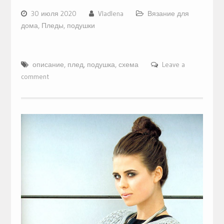
30 июля 2020
Vladlena
Вязание для
дома
,
Пледы, подушки
описание
,
плед
,
подушка
,
схема
Leave a
comment