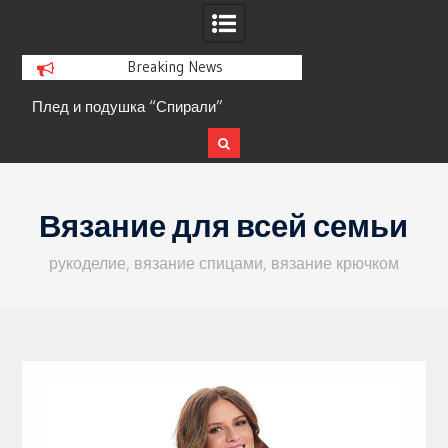
Breaking News
Плед и подушка “Спирали”
Кофта с ажурными 
Skip
to
Вязание для всей семьи
content
рукоделие, вязание спицами, вязание крючком