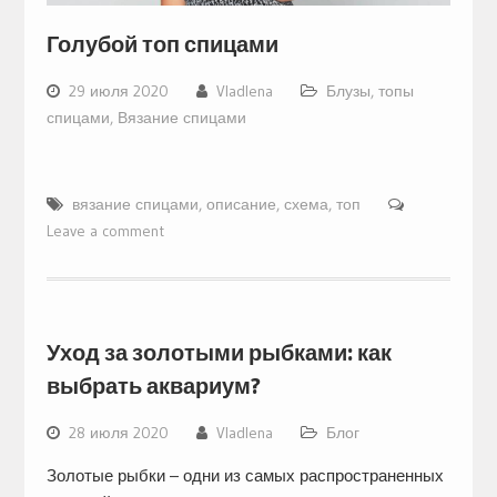
Голубой топ спицами
29 июля 2020
Vladlena
Блузы, топы
спицами
,
Вязание спицами
вязание спицами
,
описание
,
схема
,
топ
Leave a comment
Уход за золотыми рыбками: как
выбрать аквариум?
28 июля 2020
Vladlena
Блог
Золотые рыбки – одни из самых распространенных