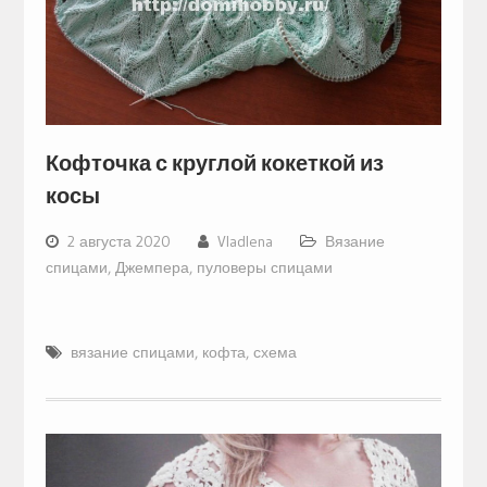
Кофточка с круглой кокеткой из
косы
2 августа 2020
Vladlena
Вязание
спицами
,
Джемпера, пуловеры спицами
вязание спицами
,
кофта
,
схема