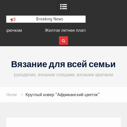
Breaking News
Желтое летнее платье в филейной
Пуловер с кружевн
технике
Skip
to
Вязание для всей семьи
content
рукоделие, вязание спицами, вязание крючком
Home
Круглый ковер “Африканский цветок”