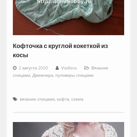
Кофточка с круглой кокеткой из
косы
2 августа 2020
Vladlena
Вязание
спицами
,
Джемпера, пуловеры спицами
вязание спицами
,
кофта
,
схема