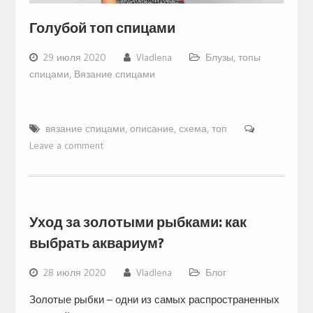
Голубой топ спицами
29 июля 2020
Vladlena
Блузы, топы
спицами
,
Вязание спицами
вязание спицами
,
описание
,
схема
,
топ
Leave a comment
Уход за золотыми рыбками: как
выбрать аквариум?
28 июля 2020
Vladlena
Блог
Золотые рыбки – одни из самых распространенных