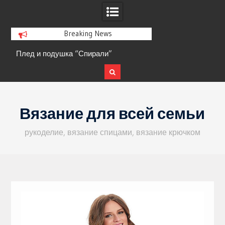
Breaking News
Плед и подушка “Спирали”
Кофта с ажурными 
Skip
to
Вязание для всей семьи
content
рукоделие, вязание спицами, вязание крючком