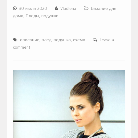
30 июля 2020
Vladlena
Вязание для
дома
,
Пледы, подушки
описание
,
плед
,
подушка
,
схема
Leave a
comment