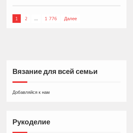
1
2
…
1 776
Далее
Навигация
по
записям
Вязание для всей семьи
Добавляйся к нам
Рукоделие