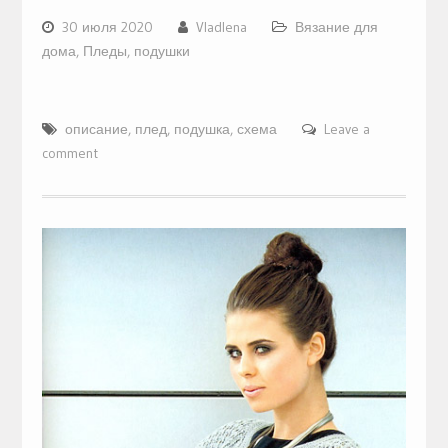
30 июля 2020
Vladlena
Вязание для
дома
,
Пледы, подушки
описание
,
плед
,
подушка
,
схема
Leave a
comment