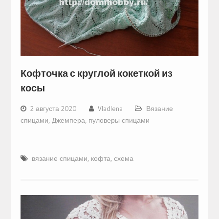
Кофточка с круглой кокеткой из
косы
2 августа 2020
Vladlena
Вязание
спицами
,
Джемпера, пуловеры спицами
вязание спицами
,
кофта
,
схема