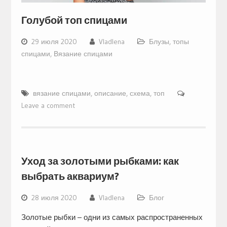
Голубой топ спицами
29 июля 2020
Vladlena
Блузы, топы
спицами
,
Вязание спицами
вязание спицами
,
описание
,
схема
,
топ
Leave a comment
Уход за золотыми рыбками: как
выбрать аквариум?
28 июля 2020
Vladlena
Блог
Золотые рыбки – одни из самых распространенных