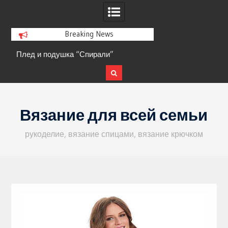
Breaking News
Плед и подушка “Спирали”
Кофта с ажурными 
Skip
to
Вязание для всей семьи
content
рукоделие, вязание спицами, вязание крючком