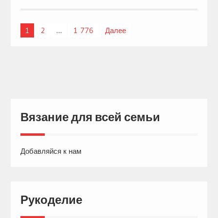
1
2
…
1 776
Далее
Навигация
по
записям
Вязание для всей семьи
Добавляйся к нам
Рукоделие