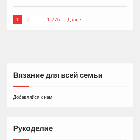
1
2
…
1 776
Далее
Навигация
по
записям
Вязание для всей семьи
Добавляйся к нам
Рукоделие