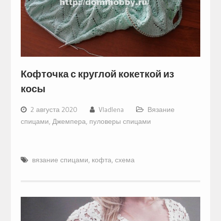
Кофточка с круглой кокеткой из
косы
2 августа 2020
Vladlena
Вязание
спицами
,
Джемпера, пуловеры спицами
вязание спицами
,
кофта
,
схема