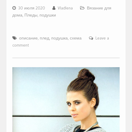
30 июля 2020
Vladlena
Вязание для
дома
,
Пледы, подушки
описание
,
плед
,
подушка
,
схема
Leave a
comment