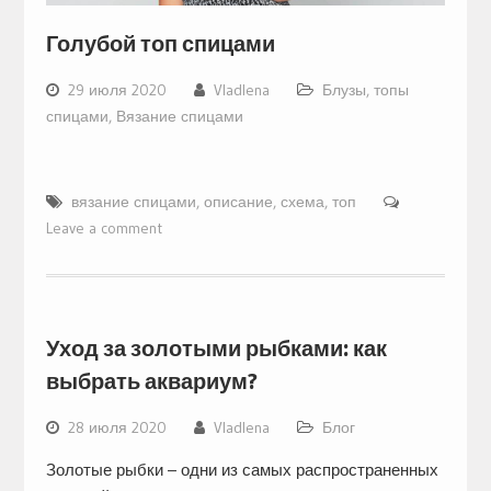
Голубой топ спицами
29 июля 2020
Vladlena
Блузы, топы
спицами
,
Вязание спицами
вязание спицами
,
описание
,
схема
,
топ
Leave a comment
Уход за золотыми рыбками: как
выбрать аквариум?
28 июля 2020
Vladlena
Блог
Золотые рыбки – одни из самых распространенных