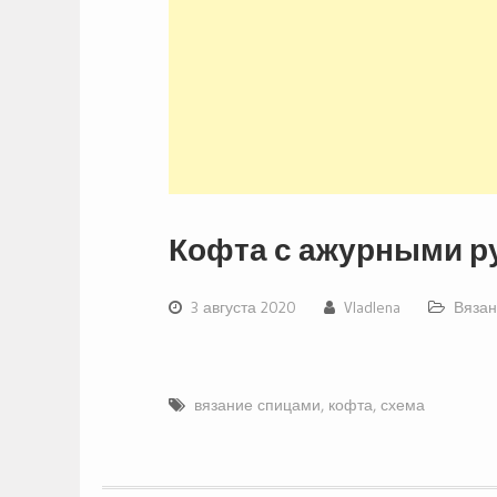
Кофта с ажурными р
3 августа 2020
Vladlena
Вязан
вязание спицами
,
кофта
,
схема