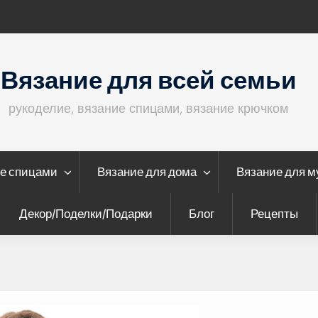
шка “Спирали”
Кофта с ажурными ру
Вязание для всей семьи
рукоделие, вязание спицами, вязание крючком
е спицами
Вязание для дома
Вязание для 
Декор/Поделки/Подарки
Блог
Рецепты