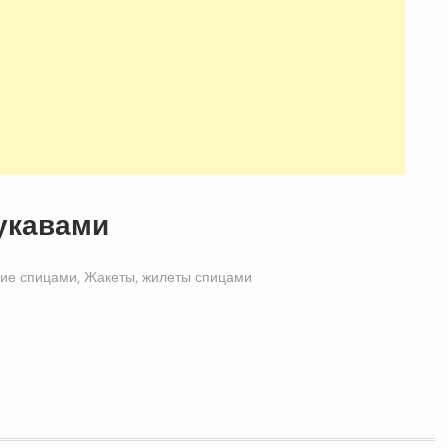
укавами
ие спицами
,
Жакеты, жилеты спицами