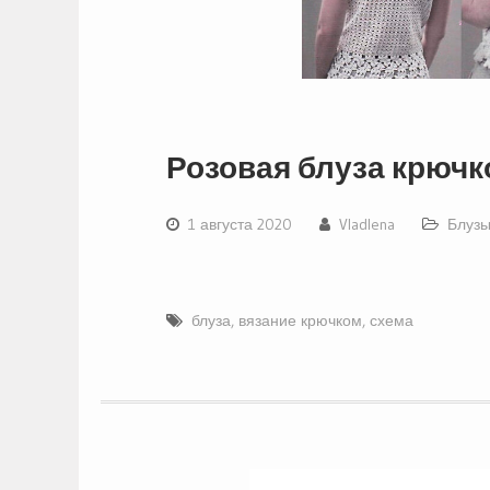
Розовая блуза крюч
1 августа 2020
Vladlena
Блузы
блуза
,
вязание крючком
,
схема