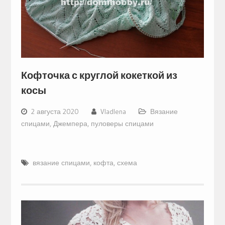
Кофточка с круглой кокеткой из
косы
2 августа 2020
Vladlena
Вязание
спицами
,
Джемпера, пуловеры спицами
вязание спицами
,
кофта
,
схема