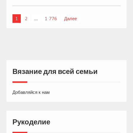
1
2
…
1 776
Далее
Навигация
по
записям
Вязание для всей семьи
Добавляйся к нам
Рукоделие