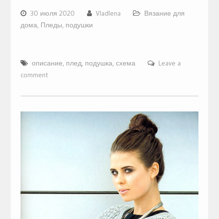
30 июля 2020
Vladlena
Вязание для
дома
,
Пледы, подушки
описание
,
плед
,
подушка
,
схема
Leave a
comment