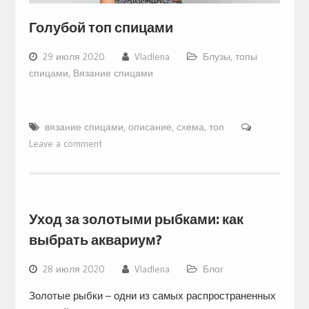
Голубой топ спицами
29 июля 2020
Vladlena
Блузы, топы
спицами
,
Вязание спицами
вязание спицами
,
описание
,
схема
,
топ
Leave a comment
Уход за золотыми рыбками: как
выбрать аквариум?
28 июля 2020
Vladlena
Блог
Золотые рыбки – одни из самых распространенных