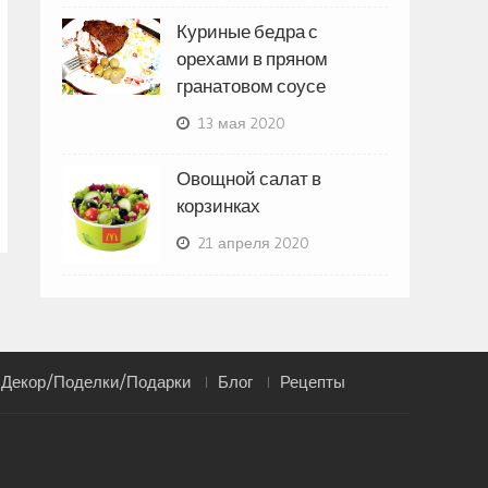
Куриные бедра с
орехами в пряном
гранатовом соусе
13 мая 2020
Овощной салат в
корзинках
21 апреля 2020
Декор/Поделки/Подарки
Блог
Рецепты