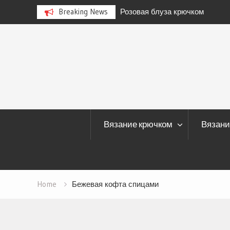
чком
Breaking News
Плед и подушка “Спирали”
Skip
to
content
Вязание крючком
Вязани
Home
Бежевая кофта спицами