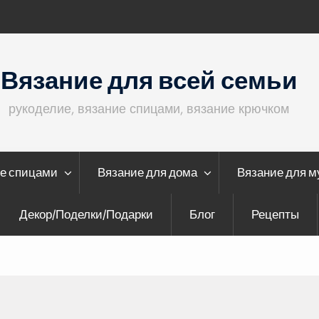
Кофта с ажурными рукавами
Вязание для всей семьи
рукоделие, вязание спицами, вязание крючком
е спицами
Вязание для дома
Вязание для 
Декор/Поделки/Подарки
Блог
Рецепты