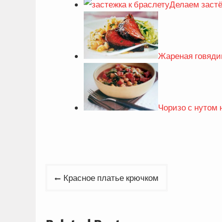
Делаем застё
Жареная говяди
Чоризо с нутом 
Навигация
Красное платье крючком
по
записям