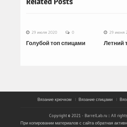
Related Posts
29 июля 2020
0
29 июня 
Голубой топ спицами
Летний 
Вязание крючком
Вязание спицами
Вяз
Copyright © 2021 - BarrelLab.ru :: All right
При копировании материалов с сайта обратная актив