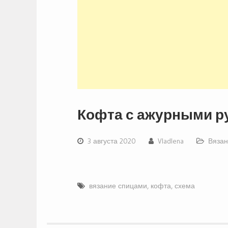
Кофта с ажурными р
3 августа 2020
Vladlena
Вязан
вязание спицами
,
кофта
,
схема