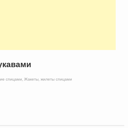
укавами
ие спицами
,
Жакеты, жилеты спицами