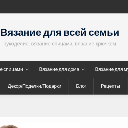
Кофта с ажурными рукавами
Вязание для всей семьи
рукоделие, вязание спицами, вязание крючком
е спицами
Вязание для дома
Вязание для 
Декор/Поделки/Подарки
Блог
Рецепты