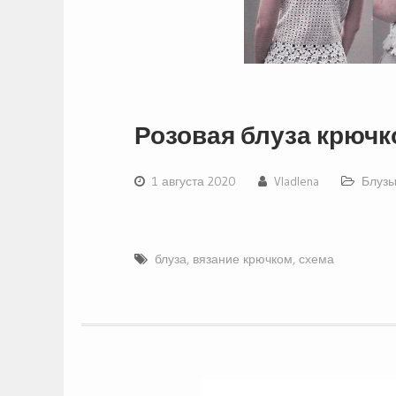
Розовая блуза крюч
1 августа 2020
Vladlena
Блузы
блуза
,
вязание крючком
,
схема